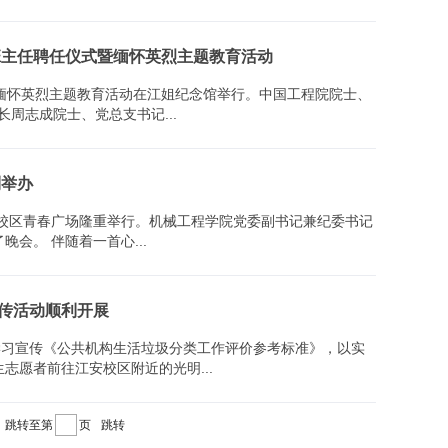
班主任聘任仪式暨缅怀英烈主题教育活动
暨缅怀英烈主题教育活动在江姐纪念馆举行。中国工程院院士、
周志成院士、党总支书记...
利举办
在江安校区青春广场隆重举行。机械工程学院党委副书记兼纪委书记
唐世红等相关领导，系主任及部分老师与2020级全体新生共同观看了晚会。 伴随着一首心...
传活动顺利开展
学习宣传《公共机构生活垃圾分类工作评价参考标准》，以实
志愿者前往江安校区附近的光明...
跳转至第
页
跳转