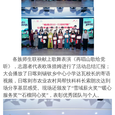
各族师生联袂献上歌舞表演《再唱山歌给党
听》，志愿者代表欧珠措姆进行了活动总结汇报；
大会播放了日喀则锡钦乡中心小学达瓦校长的寄语
视频，日喀则市农业农村局帮扶科科长索朗次达到
场分享基层感受。现场还颁发了“雪域薪火奖”“暖心
服务奖”“石榴同心奖”，表彰优秀团队与个人。