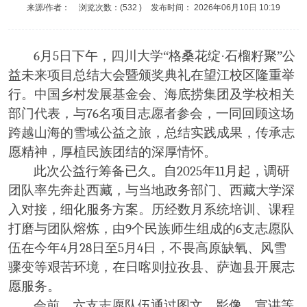
来源/作者：
浏览次数：(
532
)
发布时间：
2026年06月10日 10:19
6
月
5
日下午，四川大学“格桑花绽·石榴籽聚”公
益未来项目总结大会暨颁奖典礼在望江校区隆重举
行。中国乡村发展基金会、海底捞集团及学校相关
部门代表，与
76
名项目志愿者参会，一同回顾这场
跨越山海的雪域公益之旅，总结实践成果，传承志
愿精神，厚植民族团结的深厚情怀。
此次公益行筹备已久。自
2025
年
11
月起，调研
团队率先奔赴西藏，与当地政务部门、西藏大学深
入对接，细化服务方案。历经数月系统培训、课程
打磨与团队熔炼，由
9
个民族师生组成的
6
支志愿队
伍在今年
4
月
28
日至
5
月
4
日，不畏高原缺氧、风雪
骤变等艰苦环境，在日喀则拉孜县、萨迦县开展志
愿服务。
会前，六支志愿队伍通过图文、影像、宣讲等