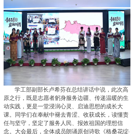
学工部副部长卢希芬在总结讲话中说，此次高
原之行，既是志愿者躬身服务边疆、传递温暖的生
动实践，更是一堂浸润心灵、启迪思想的成长大
课。同学们在奉献中褪去青涩、收获成长，读懂责
任与坚守，坚定了服务人民、报效祖国的理想信
念。大会最后，全体成员朗诵原创诗歌《格桑花绽
·