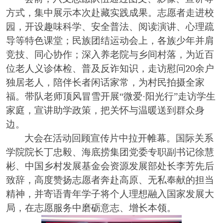
方式，集中展示本次赴藏实践成果。志愿者走进校
园，开设趣味科学、安全普法、阅读演讲、心理疏
导等特色课堂；民族团结运动会上，各族少年并肩
竞技、同心协作；深入养老院与乡间村落，为近百
位老人义诊体检、普及反诈知识，走访慰问
20
余户
独居老人，陪伴长者闲话家常，为村民拍摄全家
福。带队老师顶风冒雪开展“微爱·阳光行”走访学生
家庭，宣讲助学政策，把关怀与温暖送到群众身
边。
大会在活动回顾宣传片中拉开帷幕。国际关系
学院院长丁忠毅、海底捞集团党委专职副书记徐慧
彬、中国乡村发展基金会资源发展部处长李芳先后
致辞，高度赞扬志愿者奔赴高原、无私奉献的担当
精神，并寄语青年学子将个人理想融入国家发展大
局，在志愿服务中磨砺意志、增长本领。