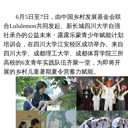
6
月
5
日至
7
日，由中国乡村发展基金会联
合
Lululemon
共同发起、新长城四川大学自强
社承办
的公益未来・露露乐蒙青少年赋能计划
培训
会，在四川大学江安校区成功举办。来自
四川大学、成都理工大学、成都体育学院三所
高校的
6
支青年实践队伍齐聚一堂，为即将开
展的乡村儿童暑期夏令营蓄力赋能。