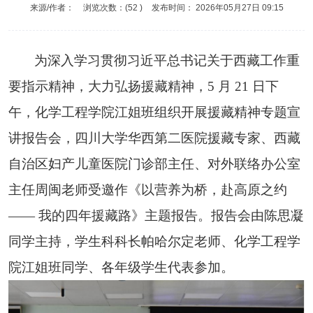
来源/作者：
浏览次数：(
52
)
发布时间：
2026年05月27日 09:15
为深入学习贯彻习近平总书记关于西藏工作重
要指示精神，大力弘扬援藏精神，
5
月
21
日
下
午
，化学工程学院
江姐班组织开展
援藏精神专题宣
讲报告会
，
四川大学华西第二医院援藏专家、西藏
自治区妇产儿童医院门诊部主任、对外联络办公室
主任周闽老师受邀作《以营养为桥，赴高原之约
——
我的四年援藏路》主题报告。报告会由陈思凝
同学主持，学生科科长帕哈尔定老师、
化学工程学
院江姐班同学、
各年级学生代表参加。