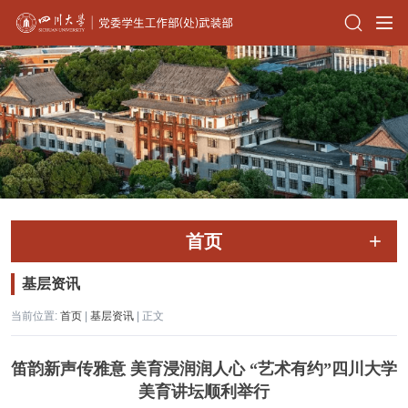
首页
基层资讯
当前位置:
首页
|
基层资讯
| 正文
笛韵新声传雅意 美育浸润润人心 “艺术有约”四川大学
美育讲坛顺利举行