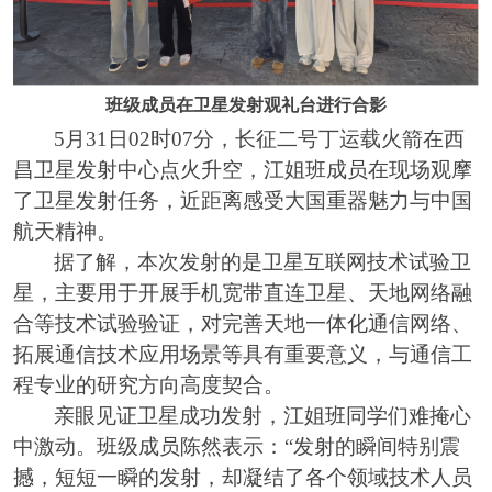
班级成员在卫星发射观礼台进行合影
5
月
31
日
02
时
07
分，长征二号丁运载火箭在西
昌卫星发射中心点火升空，江姐班成员在现场观摩
了卫星发射任务，近距离感受大国重器魅力与中国
航天精神。
据了解，本次发射的
是
卫星互联网技术试验卫
星
，
主要用于开展手机宽带直连卫星、天地网络融
合等技术试验验证
，对完善天地一体化通信网络、
拓展通信技术应用场景等具有重要意义，与通信工
程专业的研究方向高度契合。
亲眼见证卫星成功发射，江姐班同学们难掩心
中激动。班级成员陈然表示：
“发射的瞬间特别震
撼，短短一瞬的发射，却凝结了各个领域技术人员