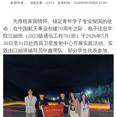
来源/作者：
浏览次数：(
157
)
发布时间：
2026年06月08日 12:05
为厚植家国情怀、锚定青年学子专业报国的使
命，在中国航天事业创建
70
周年之际，电子信息学
院江姐班（
2023
级通信工程
701
班）于
2026
年
5
月
30
日至
31
日赴西昌卫星发射中心开展实践活动。实
践由江姐班辅导员申鑫带队，部分学生代表参加。