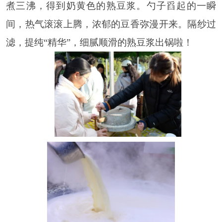
煮三沸，得到奶黄色的熟豆浆。勺子舀起的一瞬
间，热气滚滚上腾，浓郁的豆香弥漫开来。
隔纱过
滤，提纯“精华”，细腻顺滑的熟豆浆出锅啦！