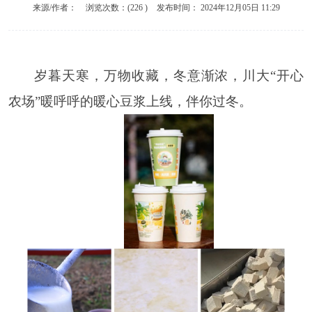
来源/作者：
浏览次数：(
226
)
发布时间：
2024年12月05日 11:29
岁暮天寒
，
万物收藏
，
冬意渐浓
，
川大
“
开心
农场
”
暖呼呼的暖心
豆浆上线
，
伴你过冬
。