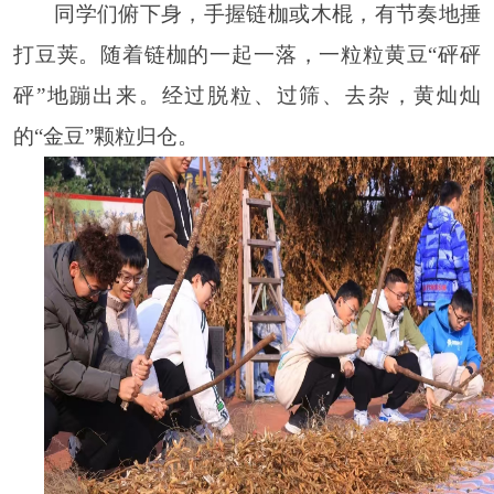
同学们俯下身，手握链枷或木棍，有节奏地捶
打豆荚。随着链枷的一起一落，一粒粒黄豆“砰砰
砰”地蹦出来。经过脱粒、过筛、去杂，黄灿灿
的“金豆”颗粒归仓。