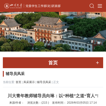
首页
辅导员风采
当前位置:
首页
|
风采展示
|
辅导员风采
| 正文
川大青年教师辅导员向琳：以“种植”之道“育人”!
来源/作者：
浏览次数：(
215
)
发布时间：
2026年03月05日 17:14