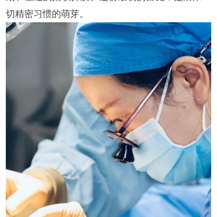
切精密习惯的萌芽。