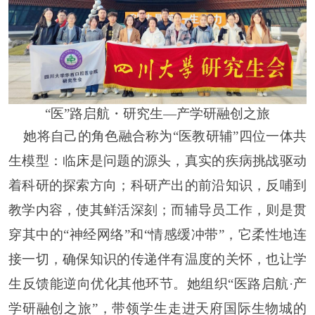
“医”路启航・研究生—产学研融创之旅
她将自己的角色融合称为
“医教研辅”四位一体共
生模型：临床是问题的源头，真实的疾病挑战驱动
着科研的探索方向；科研产出的前沿知识，反哺到
教学内容，使其鲜活深刻；而辅导员工作，则是贯
穿其中的“神经网络”和“情感缓冲带”，它柔性地连
接一切，确保知识的传递伴有温度的关怀，也让学
生反馈能逆向优化其他环节。她组织“医路启航·产
学研融创之旅”，带领学生走进天府国际生物城的