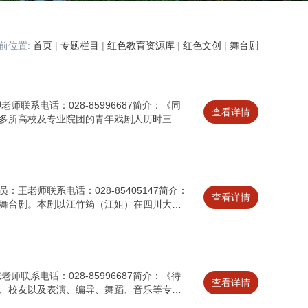
前位置:
首页
|
专题栏目
|
红色教育资源库
|
红色文创
|
舞台剧
联系电话：028-85996687简介：《同
查看详情
多所高校及专业院团的青年戏剧人历时三年
来沿江城市经济高质量发展的历程
老师联系电话：028-85405147简介：
查看详情
舞台剧。本剧以江竹筠（江姐）在四川大学
大学“江姐班”学生对江妲精神的追寻为辅线，
程和不同侧面，重现了江姐在川大自力更生
.
联系电话：028-85996687简介：《待
查看详情
、校友以及表演、编导、舞蹈、音乐等专业
、生活、 战斗和成长经历的红色诗意话剧。