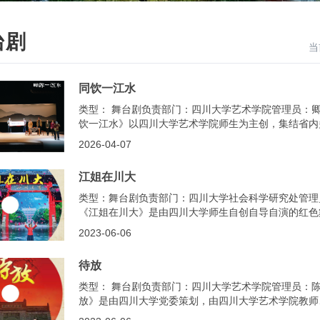
台剧
当
同饮一江水
类型： 舞台剧负责部门：四川大学艺术学院管理员：卿老师
饮一江水》以四川大学艺术学院师生为主创，集结省内
共同创作，展现了“长江经济带发展规划纲要”颁布以
2026-04-07
江姐在川大
类型：舞台剧负责部门：四川大学社会科学研究处管理员：王
《江姐在川大》是由四川大学师生自创自导自演的红色
求学期间的学习、生活、革命经历为主线，以今天四川
2023-06-06
多方位、多层次地挖掘展现了江竹筠（江姐）的革命历
学染布、文学笔会齐进步、声援昆明反内战、一心一意..
待放
类型： 舞台剧负责部门：四川大学艺术学院管理员：陈老师
放》是由四川大学党委策划，由四川大学艺术学院教师
的同学们作为主创团队共同打造的反映江姐在川大学习