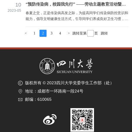
学工部、研工部于2023年10月组织开展学生劳动风采展示活动，
10
“预防传染病，校园我先行” ——劳动主题教育活动暨爱国卫生健康知识讲座
围绕勤于劳动·乐于生活、服务力行·微光成炬、学思践悟·锐意创新
2023-05
三个主题面向全校学生征集优秀作品。经学生投稿、学院审核推
春夏之交，正是传染病高发之际，为提高同学们传染病防控意识和
荐、评审组评定等环节，最终评选出一等奖3名，二等奖9名...
能力，倡导文明健康生活方式，引导同学们养成良好卫生习惯，掌
握必备的健康生活技能，结合第35个全国爱国卫生运动月的主题
——“宜居靓家园 健康新生活”，4月27日，学工部主办、华西公共
<
1
2
3
4
>
跳转至第
页
跳转
卫生学院承办劳动主题教育活动暨爱国卫生健康知识讲座，邀请华
西公共卫生学院（华西第四医院）杨艳芳副教授在江安校区西园
22舍报告厅开展了预防传染病相关的专主题科普，华西公...
版权所有 © 2023四川大学党委学生工作部（处）
地址：成都市一环路南一段24号
邮编：610065