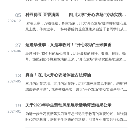
的青葱翠绿，迎来了冬季丰收满盈的时刻。1400余名同学齐聚“开
心农场”的田垄之间，伴随手起锄落的欢快节奏，一垄垄红薯破土
05
种豆得豆 豆香满园 ——四川大学“开心农场”劳动实践基地·丰收节
而出。“先找到红薯藤蔓的末端，通常红薯就生长在这些藤蔓附
2024-12
近……”，指导老师耐心传授“顺腾摸瓜”挖薯诀窍，示范下锄、施
岁暮天寒，万物收藏，冬意渐浓，川大“开心农场”暖呼呼的暖心豆
力、撬土的操作要点。同学们速速get技巧要...
浆上线，伴你过冬。一杯杯香醇的现磨豆浆来自近千名同学们从打
豆、研磨、煮浆、滤渣全过程的实地劳作。有机、纯天然的黄豆原
料也是同学们“种豆得豆”的劳动果实。除定制版暖心豆浆外，还有
27
适逢毕业季，又是丰收时！“开心农场”玉米飘香
现场制作的嫩豆花、豆腐，邀请师生一同尝鲜。夏种冬收·硕果累
2024-06
累6月，同学们亲手种下黄豆，历过半年除草、施肥的精心管护，
经过同学们3个月的精心培育，历经最初的播种、覆膜、捅膜、锄
粒粒饱满的豆荚挂满枝头。11月，豆田泛起金黄，奏...
草、施肥到如今颗粒饱满的玉米，“开心农场”劳动实践基地迎来玉
米丰收时刻！ 丰硕的果实缀满秸秆，穗穗籽粒饱满，“开心农
场”一派喜人景象。通过线上的踊跃报名，220余名同学们热情高
13
真香！在川大开心农场体验古法榨油
涨，一同涌进“开心农场”丰收田，动作麻利娴熟，一根接着一根的
2024-05
将玉米收入“囊中”。为了让劳动实践更“有趣有料”，现场布置了爆
三月的油菜花海、五月的油菜籽，历经“花开浪漫风中舞”，迎来“籽
米花品尝区，提前制作了一批奶香浓郁的爆米花...
结馨香鼎里烹”，花香变成果实，川大“开心农场”劳动实践基地也迎
来了割油菜、打菜籽、榨菜油的夏收忙碌季！ 近日，来自30个学
院的近2000名同学走进田间地头，拿起镰刀，趁着晴好天气抢收
19
关于2023年学生劳动风采展示活动评选结果公示
油菜。农场里一片热火朝天的农忙景象！ 收割油菜“俯下身，左手
2024-01
把住油菜茎底端，右手握住镰刀用力向上一拉，茎秆轻松就被割断
为进一步学习贯彻落实习近平总书记关于教育的重要论述，加强新
了。”实践指导老师耐心为同学们示范操作。同...
时代劳动教育，培育学生正确的劳动观，引导学生用实际行动践行
劳动精神，营造崇尚劳动、尊重劳动、热爱劳动的良好文化氛围，