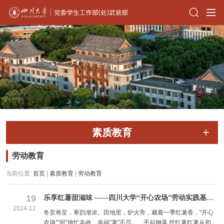
素质教育
劳动教育
当前位置:
首页
|
素质教育
|
劳动教育
19
乐享红薯甜滋味 ——四川大学“开心农场”劳动实践基地红薯丰收节
2024-12
冬至将至，寒韵渐浓。田地里，炉火旁，藏着一季红薯香，“开心
农场”“甜”地忙丰收，幸福“薯”不尽。 手起锄落 挖红薯红薯从初夏